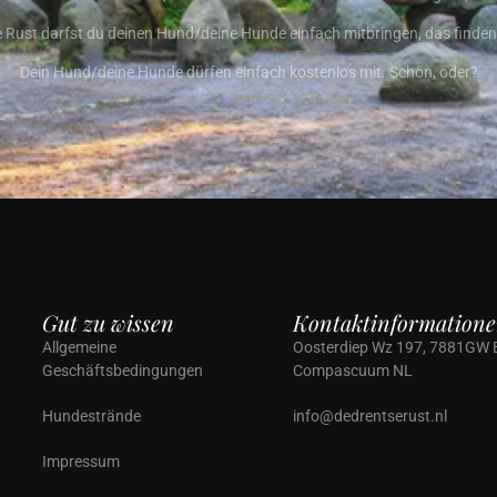
e Rust darfst du deinen Hund/deine Hunde einfach mitbringen, das finden w
Dein Hund/deine Hunde dürfen einfach kostenlos mit. Schön, oder?
Gut zu wissen
Kontaktinformation
Allgemeine
Oosterdiep Wz 197, 7881GW
Geschäftsbedingungen
Compascuum NL
Hundestrände
info@dedrentserust.nl
Impressum