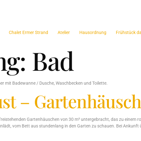
Chalet Ermer Strand
Atelier
Hausordnung
Frühstück d
ng:
Bad
er mit Badewanne / Dusche, Waschbecken und Toilette.
ust – Gartenhäusc
freistehenden Gartenhäuschen von 30 m² untergebracht, das zu einem 
 einlädt, vom Bett aus stundenlang in den Garten zu schauen. Bei Ankunf