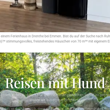
n einem Ferienhaus in Drenthe bei Emmen. Bist du auf der Suche nach 
e)?* stimmungsvolles, freistehendes Häuschen von 70 m²* mit eigenem E
Reisen mit Hund
 finden, in das du deinen Hund/deine Hunde mitnehmen darfst, ist gar nic
wissen wir aus eigener Erfahrung.
nd das ist doch komisch, denn ein Hund ist doch ein Familienmitglied, ode