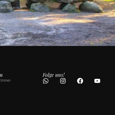
ir sogar toll!
en
Folge uns!
 Emmer-