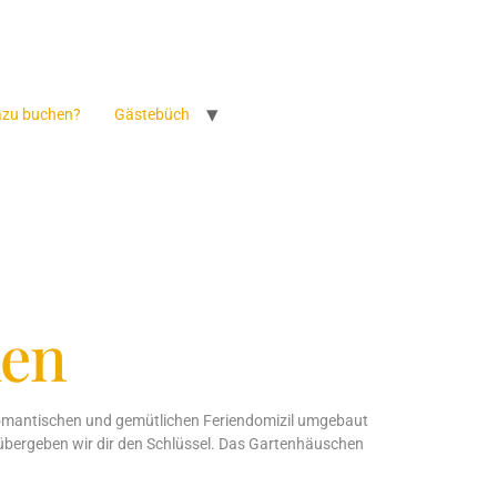
azu buchen?
Gästebüch
hen
romantischen und gemütlichen Feriendomizil umgebaut
t übergeben wir dir den Schlüssel. Das Gartenhäuschen