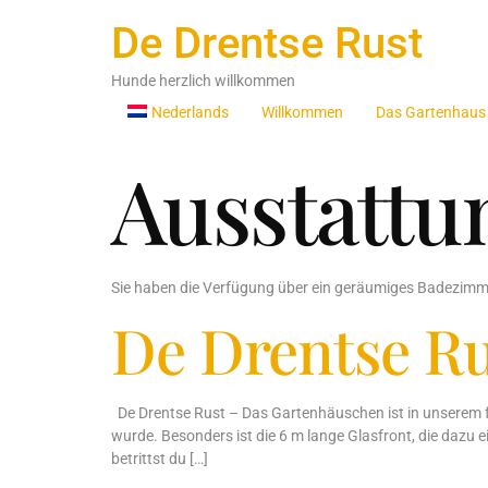
De Drentse Rust
Hunde herzlich willkommen
Nederlands
Willkommen
Das Gartenhaus
Ausstattu
Sie haben die Verfügung über ein geräumiges Badezimm
De Drentse R
De Drentse Rust – Das Gartenhäuschen ist in unserem 
wurde. Besonders ist die 6 m lange Glasfront, die dazu
betrittst du […]