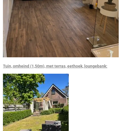
Tuin, omheind (1,50m), met terras, eethoek, loungebank: