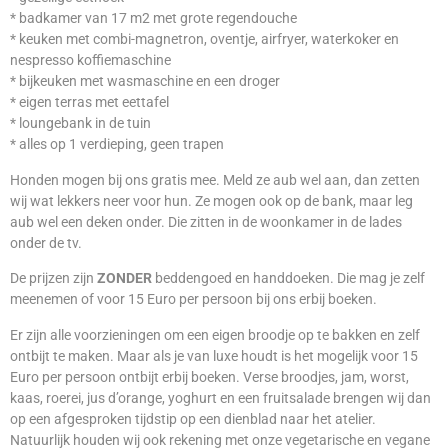
* badkamer van 17 m2 met grote regendouche
* keuken met combi-magnetron, oventje, airfryer, waterkoker en
nespresso koffiemaschine
* bijkeuken met wasmaschine en een droger
* eigen terras met eettafel
* loungebank in de tuin
* alles op 1 verdieping, geen trapen
Honden mogen bij ons gratis mee. Meld ze aub wel aan, dan zetten
wij wat lekkers neer voor hun. Ze mogen ook op de bank, maar leg
aub wel een deken onder. Die zitten in de woonkamer in de lades
onder de tv.
De prijzen zijn
ZONDER
beddengoed en handdoeken. Die mag je zelf
meenemen of voor 15 Euro per persoon bij ons erbij boeken.
Er zijn alle voorzieningen om een eigen broodje op te bakken en zelf
ontbijt te maken. Maar als je van luxe houdt is het mogelijk voor 15
Euro per persoon ontbijt erbij boeken. Verse broodjes, jam, worst,
kaas, roerei, jus d’orange, yoghurt en een fruitsalade brengen wij dan
op een afgesproken tijdstip op een dienblad naar het atelier.
Natuurlijk houden wij ook rekening met onze vegetarische en vegane