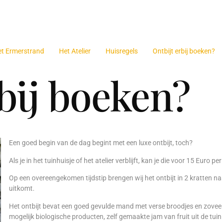
et Ermerstrand
Het Atelier
Huisregels
Ontbijt erbij boeken?
rbij boeken?
Een goed begin van de dag begint met een luxe ontbijt, toch?
Als je in het tuinhuisje of het atelier verblijft, kan je die voor 15 Euro p
Op een overeengekomen tijdstip brengen wij het ontbijt in 2 kratten naar
uitkomt.
Het ontbijt bevat een goed gevulde mand met verse broodjes en zovee
mogelijk biologische producten, zelf gemaakte jam van fruit uit de tuin