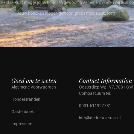
 Drentse Rust mag je jouw hond/en gewoon meenemen, vinden wij leuk o
Jouw hond/en mogen gewoon gratis mee. Leuk, toch?
Goed om te weten
Contact Information
Algemene Voorwaarden
Oosterdiep Wz 197, 7881 GW
Compascuum NL
Hondestranden
0031-611927781
Gastenboek
info@dedrentserust.nl
Impressum