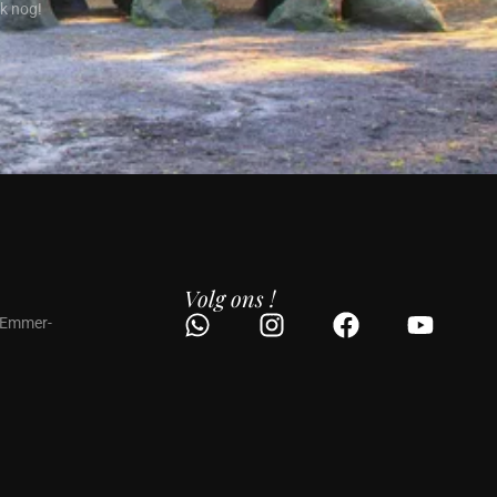
ok nog!
Volg ons !
 Emmer-