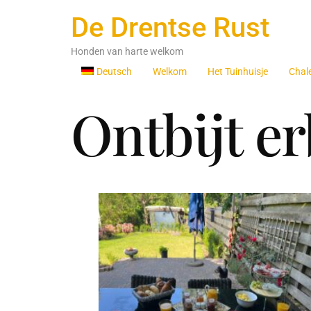
De Drentse Rust
Honden van harte welkom
Deutsch
Welkom
Het Tuinhuisje
Chal
Ontbijt e