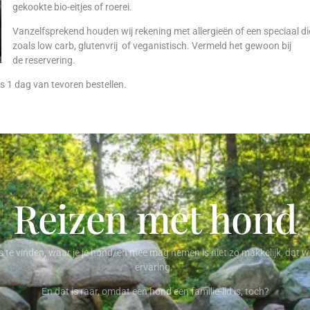
gekookte bio-eitjes of roerei.
Vanzelfsprekend houden wij rekening met allergieën of een speciaal di
zoals low carb, glutenvrij of veganistisch. Vermeld het gewoon bij
de reservering.
s 1 dag van tevoren bestellen.
Reizen met hond
 te vinden, waar je je hond/en mee mag nemen is niet zo makkelijk, dat we
ervaring.
En dat is raar, omdat een hond een familie-lid is, toch?