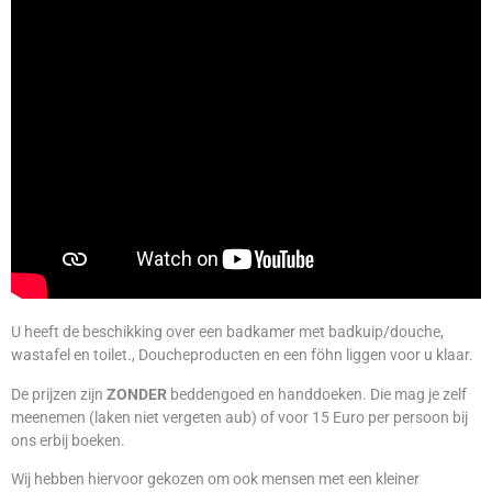
U heeft
de
beschikking over een badkamer met badkuip/douche,
wastafel en toilet., Doucheproducten en een föhn liggen voor u klaar.
De prijzen zijn
ZONDER
beddengoed en handdoeken. Die mag je zelf
meenemen (laken niet vergeten aub) of voor 15 Euro per persoon bij
ons erbij boeken.
Wij hebben hiervoor gekozen om ook mensen met een kleiner