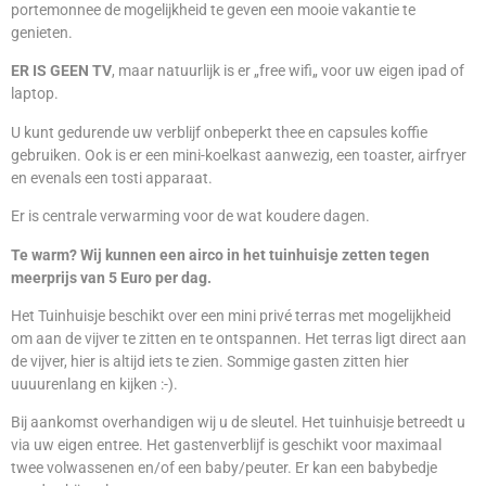
portemonnee de mogelijkheid te geven een mooie vakantie te
genieten.
ER
IS GEEN TV
, maar natuurlijk is er „free wifi„ voor uw eigen ipad of
laptop.
U kunt gedurende uw verblijf onbeperkt thee en capsules koffie
gebruiken. Ook is er een mini-koelkast aanwezig, een toaster, airfryer
en evenals een tosti apparaat.
Er is centrale verwarming voor de wat koudere dagen.
Te warm? Wij kunnen een airco in het tuinhuisje zetten tegen
meerprijs van 5 Euro per dag.
Het Tuinhuisje beschikt over een mini privé terras met mogelijkheid
om aan de vijver te zitten en te ontspannen. Het terras ligt direct aan
de vijver, hier is altijd iets te zien. Sommige gasten zitten hier
uuuurenlang en kijken :-).
Bij aankomst overhandigen wij u
de
sleutel. Het tuinhuisje betreedt u
via uw eigen entree. Het gastenverblijf is geschikt voor maximaal
twee volwassenen en/of een baby/peuter. Er kan een babybedje