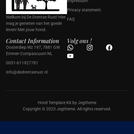
Impressum
Privacy statement.
Welkom bij De Drentse Rust! Hier
FAQ
mag je genieten van het goede
leven! Met jouw hond.
Contact Information
Volg ons !
Oosterdiep Wz 197, 7881 GW
Emmer-Compascuum NL
0031-611927781
info@dedrentserust.nl
Hotel Template Kit by Jegtheme
Copyright © 2023 Jegtheme. All rights reserved.