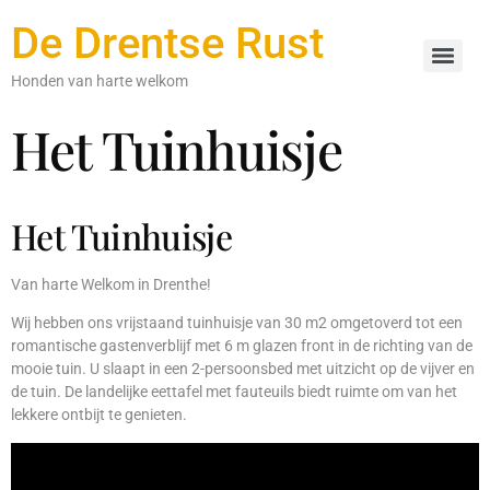
De Drentse Rust
Honden van harte welkom
Het Tuinhuisje
Het Tuinhuisje
Van harte Welkom in Drenthe!
Wij hebben ons vrijstaand tuinhuisje van 30 m2 omgetoverd tot een
romantische gastenverblijf met 6 m glazen front in de richting van de
mooie tuin. U slaapt in een 2-persoonsbed met uitzicht op
de
vijver en
de tuin. De landelijke eettafel met fauteuils biedt ruimte om van het
lekkere ontbijt te genieten.