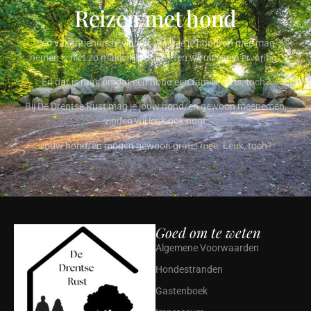
Reizen met hond
Een vakantiehuis te vinden, waar je je hond/en mee mag
nemen is niet zo makkelijk, dat weten wij uit eigen ervaring.
En dat is raar, omdat een hond een familie-lid is, toch?
Bij De Drentse Rust mag je jouw hond/en gewoon meenemen,
vinden wij leuk ook nog!
Jouw hond/en mogen gewoon gratis mee. Leuk, toch?
Goed om te weten
Algemene Voorwaarden
Hondestranden
Gastenboek