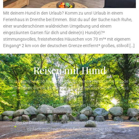
Mit deinem Hund in den Urlaub? Komm zu uns! Urlaub in einem
Ferienhaus in Drenthe bei Emmen. Bist du auf der Suche nach Ruhe,
einer wunderschönen waldreichen Umgebung und einem
eingezäunten Garten für dich und deine(n) Hund(e)?*
stimmungsvolles, freistehendes Häuschen von 70 m²* mit eigenem
Eingang* 2 km von der deutschen Grenze entfernt* großes, stilvoll […]
Reisen mit Hund
Ein Ferienhaus zu finden, in das du deinen Hund/deine Hunde
mitnehmen darfst, ist gar nicht so einfach, das wissen wir aus
eigener Erfahrung.
Und das ist doch komisch, denn ein Hund ist doch ein
Familienmitglied, oder?
Bei De Drentse Rust darfst du deinen Hund/deine Hunde
einfach mitbringen, das finden wir sogar toll!