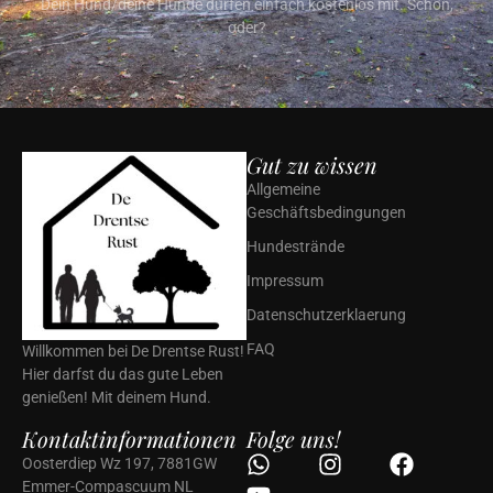
Dein Hund/deine Hunde dürfen einfach kostenlos mit. Schön,
oder?
Gut zu wissen
Allgemeine
Geschäftsbedingungen
Hundestrände
Impressum
Datenschutzerklaerung
FAQ
Willkommen bei De Drentse Rust!
Hier darfst du das gute Leben
genießen! Mit deinem Hund.
Kontaktinformationen
Folge uns!
Oosterdiep Wz 197, 7881GW
Emmer-Compascuum NL