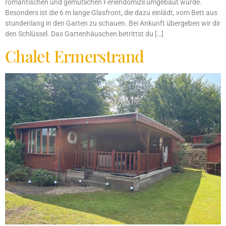
romantischen und gemütlichen Feriendomizil umgebaut wurde.
Besonders ist die 6 m lange Glasfront, die dazu einlädt, vom Bett aus
stundenlang in den Garten zu schauen. Bei Ankunft übergeben wir dir
den Schlüssel. Das Gartenhäuschen betrittst du […]
Chalet Ermerstrand