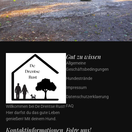
einfach mitbringen, das finden wir sogar toll!
Dein Hund/deine Hunde dürfen einfach kostenlos mit. Schön,
oder?
Gut zu wissen
Allgemeine
Geschäftsbedingungen
Hundestrände
Impressum
Datenschutzerklaerung
FAQ
Willkommen bei De Drentse Rust!
Hier darfst du das gute Leben
genießen! Mit deinem Hund.
Kontaktinformationen
Folge uns!