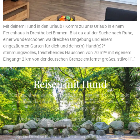
Mit deinem Hund in den Urlaub? Komm zu uns! Urlaub in einem
Ferienhaus in Drenthe bei Emmen. Bist du auf der Suche nach Ruhe,
einer wunderschönen waldreichen Umgebung und einem
eingezäunten Garten für dich und deine(n) Hund(e)?*
stimmungsvolles, freistehendes Häuschen von 70 m²* mit eigenem
Eingang* 2 km von der deutschen Grenze entfernt* großes, stilvoll […]
Reisen mit Hund
Ein Ferienhaus zu finden, in das du deinen Hund/deine Hunde
mitnehmen darfst, ist gar nicht so einfach, das wissen wir aus
eigener Erfahrung.
Und das ist doch komisch, denn ein Hund ist doch ein
Familienmitglied, oder?
Bei De Drentse Rust darfst du deinen Hund/deine Hunde