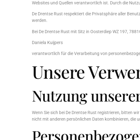
Websites und Quellen verantwortlich ist. Durch die Nut
De Drentse Rust respektiert die Privatsphäre aller Benutz
werden.
Bei De Drentse Rust mit Sitz in Oosterdiep WZ 197, 7
Daniela Kuijpers
verantwortlich für die Verarbeitung von personenbezogen
Unsere Verwe
Nutzung unserer
Wenn Sie sich bei De Drentse Rust registrieren, bitten 
nicht mit anderen persönlichen Daten kombinieren, die u
Personenbezogen