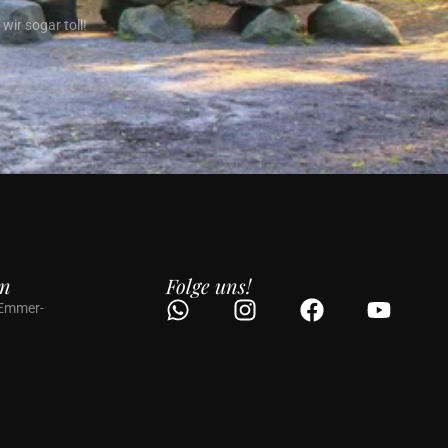
ir sogar toll!
en
Folge uns!
 Emmer-