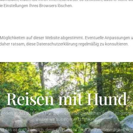
ie Einstellungen Ihres Browsers löschen.
e Möglichkeiten auf dieser Website abgestimmt. Eventuelle Anpassungen
daher ratsam, diese Datenschutzerklärung regelmäßig zu konsultieren.
Reisen mit Hund
 finden, in das du deinen Hund/deine Hunde mitnehmen darfst, ist gar nic
wissen wir aus eigener Erfahrung.
nd das ist doch komisch, denn ein Hund ist doch ein Familienmitglied, ode