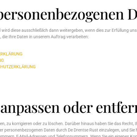
personenbezogenen Da
 wird diese ausschließlich dann weitergeben, wenn dies zur Erfüllung unse
, die Ihre Daten in unserem Auftrag verarbeiten:
G
ERKLÄRUNG
NG
CHUTZERKLÄRUNG
 anpassen oder entfe
 zu korrigieren oder zu löschen. Darüber hinaus haben Sie das Recht, Ih
er personenbezogenen Daten durch De Drentse Rust einzulegen, und Sie h
mmern, E-Mail-Adressen und Telefonnummern. Wenn Sie ein eigenes Konto