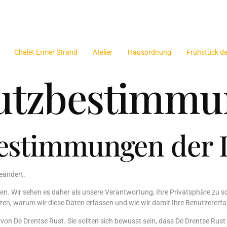
Chalet Ermer Strand
Atelier
Hausordnung
Frühstück d
utzbestimmu
estimmungen der D
eändert.
n. Wir sehen es daher als unsere Verantwortung, Ihre Privatsphäre zu sch
zen, warum wir diese Daten erfassen und wie wir damit Ihre Benutzererf
n von De Drentse Rust. Sie sollten sich bewusst sein, dass De Drentse Ru