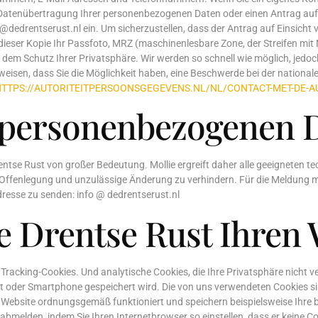
, Datenübertragung Ihrer personenbezogenen Daten oder einen Antrag auf 
drentserust.nl ein. Um sicherzustellen, dass der Antrag auf Einsicht von
dieser Kopie Ihr Passfoto, MRZ (maschinenlesbare Zone, der Streifen 
dem Schutz Ihrer Privatsphäre. Wir werden so schnell wie möglich, jedoc
eisen, dass Sie die Möglichkeit haben, eine Beschwerde bei der national
TTPS://AUTORITEITPERSOONSGEGEVENS.NL/NL/CONTACT-MET-DE-A
r personenbezogenen 
rentse Rust von großer Bedeutung. Mollie ergreift daher alle geeignete
 Offenlegung und unzulässige Änderung zu verhindern. Für die Meldung m
Adresse zu senden: info @ dedrentserust.nl
De Drentse Rust Ihren
acking-Cookies. Und analytische Cookies, die Ihre Privatsphäre nicht verl
t oder Smartphone gespeichert wird. Die von uns verwendeten Cookies sin
ie Website ordnungsgemäß funktioniert und speichern beispielsweise Ihre
abmelden, indem Sie Ihren Internetbrowser so einstellen, dass er keine 