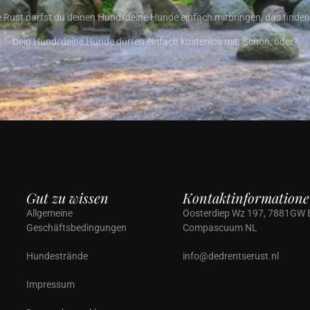
e Rust darfst du deinen Hund/deine Hunde einfach mitbringen, das finden w
Dein Hund/deine Hunde dürfen einfach kostenlos mit. Schön, oder?
Gut zu wissen
Kontaktinformation
Allgemeine
Oosterdiep Wz 197, 7881GW
Geschäftsbedingungen
Compascuum NL
Hundestrände
info@dedrentserust.nl
Impressum