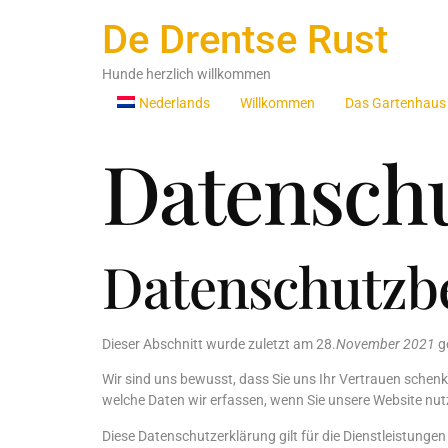
De Drentse Rust
Hunde herzlich willkommen
Nederlands
Willkommen
Das Gartenhaus
Datensch
Datenschutzb
Dieser Abschnitt wurde zuletzt am 28.
November 2021
g
Wir sind uns bewusst, dass Sie uns Ihr Vertrauen schenke
welche Daten wir erfassen, wenn Sie unsere Website nut
Diese Datenschutzerklärung gilt für die Dienstleistunge