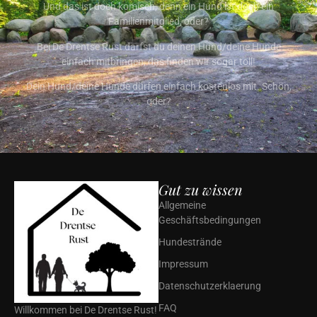
Und das ist doch komisch, denn ein Hund ist doch ein
Familienmitglied, oder?
Bei De Drentse Rust darfst du deinen Hund/deine Hunde
einfach mitbringen, das finden wir sogar toll!
Dein Hund/deine Hunde dürfen einfach kostenlos mit. Schön,
oder?
Gut zu wissen
Allgemeine
Geschäftsbedingungen
Hundestrände
Impressum
Datenschutzerklaerung
FAQ
Willkommen bei De Drentse Rust!