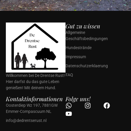
Gut zu wissen
Allgemeine
Geschäftsbedingungen
Hundestrände
Impressum
Datenschutzerklaerung
FAQ
Willkommen bei De Drentse Rust!
Hier darfst du das gute Leben
genießen! Mit deinem Hund.
Kontaktinformationen
Folge uns!
Oosterdiep Wz 197, 7881GW
Emmer-Compascuum NL
info@dedrentserust.nl