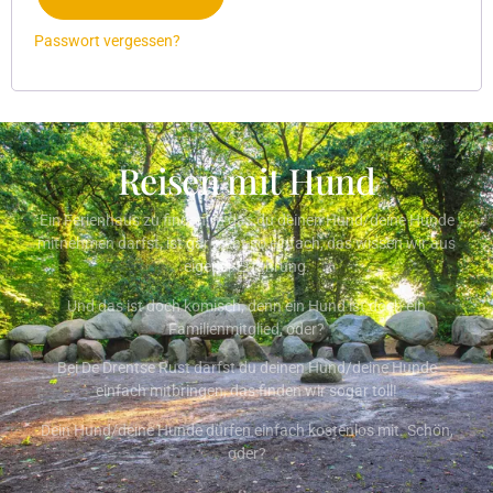
Passwort vergessen?
Reisen mit Hund
Ein Ferienhaus zu finden, in das du deinen Hund/deine Hunde
mitnehmen darfst, ist gar nicht so einfach, das wissen wir aus
eigener Erfahrung.
Und das ist doch komisch, denn ein Hund ist doch ein
Familienmitglied, oder?
Bei De Drentse Rust darfst du deinen Hund/deine Hunde
einfach mitbringen, das finden wir sogar toll!
Dein Hund/deine Hunde dürfen einfach kostenlos mit. Schön,
oder?