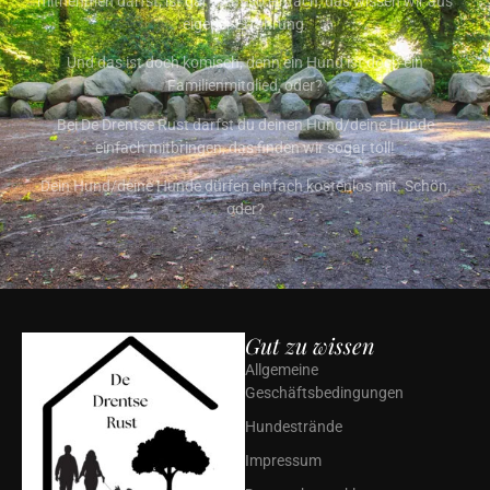
mitnehmen darfst, ist gar nicht so einfach, das wissen wir aus
eigener Erfahrung.
Und das ist doch komisch, denn ein Hund ist doch ein
Familienmitglied, oder?
Bei De Drentse Rust darfst du deinen Hund/deine Hunde
einfach mitbringen, das finden wir sogar toll!
Dein Hund/deine Hunde dürfen einfach kostenlos mit. Schön,
oder?
Gut zu wissen
Allgemeine
Geschäftsbedingungen
Hundestrände
Impressum