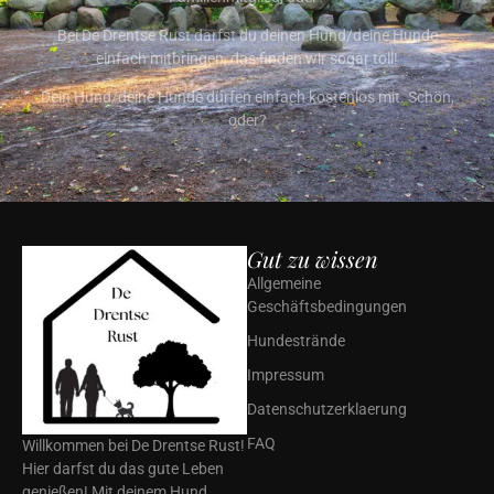
Bei De Drentse Rust darfst du deinen Hund/deine Hunde
einfach mitbringen, das finden wir sogar toll!
Dein Hund/deine Hunde dürfen einfach kostenlos mit. Schön,
oder?
Gut zu wissen
Allgemeine
Geschäftsbedingungen
Hundestrände
Impressum
Datenschutzerklaerung
FAQ
Willkommen bei De Drentse Rust!
Hier darfst du das gute Leben
genießen! Mit deinem Hund.