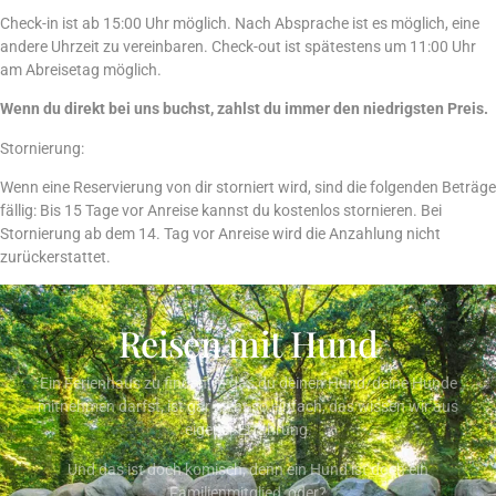
Check-in ist ab 15:00 Uhr möglich. Nach Absprache ist es möglich, eine
andere Uhrzeit zu vereinbaren. Check-out ist spätestens um 11:00 Uhr
am Abreisetag möglich.
Wenn du direkt bei uns buchst, zahlst du immer
den
niedrigsten Preis.
Stornierung:
Wenn eine Reservierung von dir storniert wird, sind
die
folgenden Beträge
fällig: Bis 15 Tage vor Anreise kannst du kostenlos stornieren. Bei
Stornierung ab
dem
14. Tag vor Anreise wird die Anzahlung nicht
zurückerstattet.
Reisen mit Hund
Ein Ferienhaus zu finden, in das du deinen Hund/deine Hunde
mitnehmen darfst, ist gar nicht so einfach, das wissen wir aus
eigener Erfahrung.
Und das ist doch komisch, denn ein Hund ist doch ein
Familienmitglied, oder?