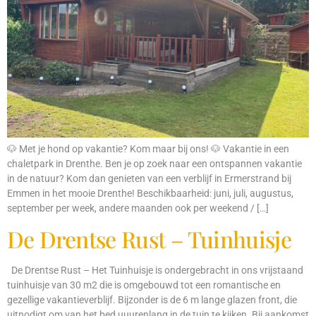
🐶 Met je hond op vakantie? Kom maar bij ons! 🐶 Vakantie in een
chaletpark in Drenthe. Ben je op zoek naar een ontspannen vakantie
in de natuur? Kom dan genieten van een verblijf in Ermerstrand bij
Emmen in het mooie Drenthe! Beschikbaarheid: juni, juli, augustus,
september per week, andere maanden ook per weekend / […]
De Drentse Rust – Tuinhuisje
De Drentse Rust – Het Tuinhuisje is ondergebracht in ons vrijstaand
tuinhuisje van 30 m2 die is omgebouwd tot een romantische en
gezellige vakantieverblijf. Bijzonder is de 6 m lange glazen front, die
uitnodigt om van het bed uuurenlang in de tuin te kijken. Bij aankomst