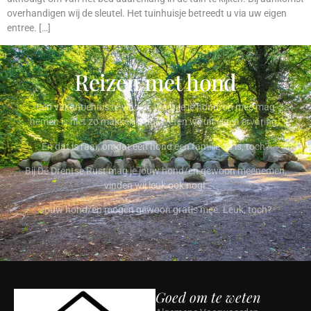
overhandigen wij de sleutel. Het tuinhuisje betreedt u via uw eigen
entree. […]
Reizen met hond
Een vakantiehuis te vinden, waar je je hond/en mee mag
nemen is niet zo makkelijk, dat weten wij uit eigen ervaring.
En dat is raar, omdat een hond een familie-lid is, toch?
Bij De Drentse Rust mag je jouw hond/en gewoon meenemen,
vinden wij leuk ook nog!
Jouw hond/en mogen gewoon gratis mee. Leuk, toch?
Goed om te weten