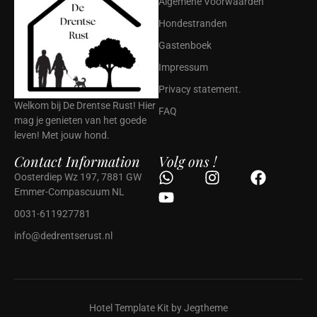
Algemene Voorwaarden
Hondestranden
Gastenboek
Impressum
Privacy statement.
Welkom bij De Drentse Rust! Hier
FAQ
mag je genieten van het goede
leven! Met jouw hond.
Contact Information
Volg ons !
Oosterdiep Wz 197, 7881 GW
Emmer-Compascuum NL
0031-611927781
info@dedrentserust.nl
Hotel Template Kit by Jegtheme