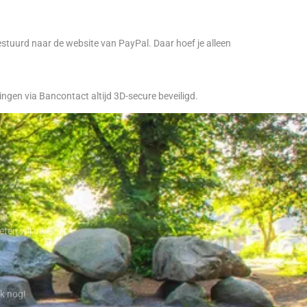
estuurd naar de website van PayPal. Daar hoef je alleen
ngen via Bancontact altijd 3D-secure beveiligd.
ten wij uit eigen
ok nog!