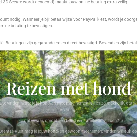
l 3D Secure wordt genoemd) maakt jouw online betaling extra veilig.
nt nodig. Wanneer je bij ‘betaalwijze’ voor PayPal kiest, wordt je doorg
m de betaling te bevestigen.
. Betalingen zijn gegarandeerd en direct bevestigd. Bovendien zijn betali
Reizen met hond
 te vinden, waar je je hond/en mee mag nemen is niet zo makkelijk, dat we
ervaring.
En dat is raar, omdat een hond een familie-lid is, toch?
 Drentse Rust mag je jouw hond/en gewoon meenemen, vinden wij leuk o