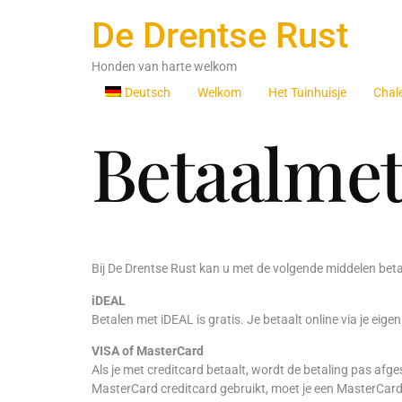
De Drentse Rust
Honden van harte welkom
Deutsch
Welkom
Het Tuinhuisje
Chal
Betaalme
Bij De Drentse Rust kan u met de volgende middelen beta
iDEAL
Betalen met iDEAL is gratis. Je betaalt online via je ei
VISA of MasterCard
Als je met creditcard betaalt, wordt de betaling pas af
MasterCard creditcard gebruikt, moet je een MasterCard S