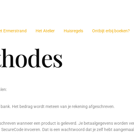
et Ermerstrand
Het Atelier
Huisregels
Ontbijt erbij boeken?
thodes
len:
gen bank. Het bedrag wordt meteen van je rekening afgeschreven.
geschreven wanneer een product is geleverd. Je betaalgegevens worden vers
ecureCode invoeren. Dat is een wachtwoord dat je zelf hebt aangemaakt of