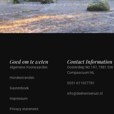
Jouw hond/en mogen gewoon gratis mee. Leuk, toch?
Goed om te weten
Contact Information
Algemene Voorwaarden
Oosterdiep Wz 197, 7881 GW
Compascuum NL
Hondestranden
0031-611927781
Gastenboek
info@dedrentserust.nl
Impressum
Privacy statement.