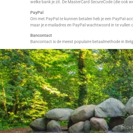
welke bank je zit. De MasterCard SecureCode (die ook we
PayPal
Om met PayPal te kunnen betalen heb je een PayPal-accou
maar je e-mailadres en PayPal-wachtwoord in te vullen o
Bancontact
Bancontact is de meest populaire betaalmethode in België
Een vakantiehuis
Bij De