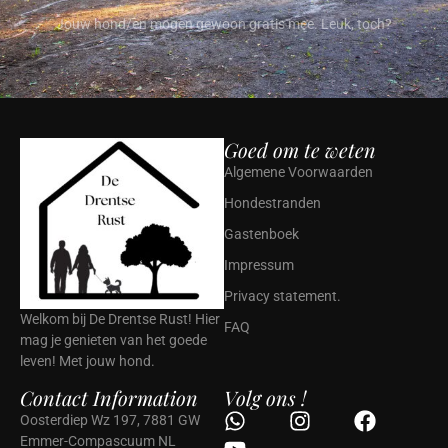
Jouw hond/en mogen gewoon gratis mee. Leuk, toch?
Goed om te weten
Algemene Voorwaarden
Hondestranden
Gastenboek
Impressum
Privacy statement.
Welkom bij De Drentse Rust! Hier
FAQ
mag je genieten van het goede
leven! Met jouw hond.
Contact Information
Volg ons !
Oosterdiep Wz 197, 7881 GW
Emmer-Compascuum NL