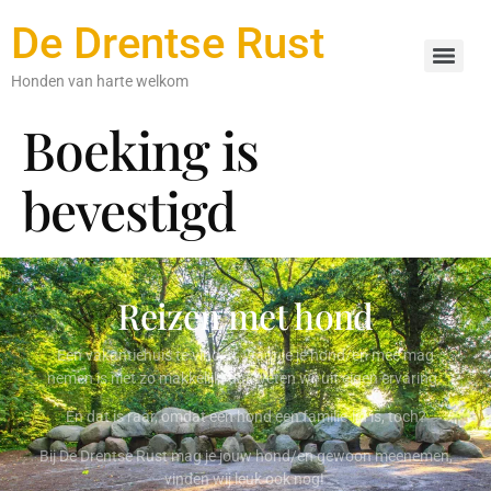
De Drentse Rust
Honden van harte welkom
Boeking is
bevestigd
Reizen met hond
Een vakantiehuis te vinden, waar je je hond/en mee mag
nemen is niet zo makkelijk, dat weten wij uit eigen ervaring.
En dat is raar, omdat een hond een familie-lid is, toch?
Bij De Drentse Rust mag je jouw hond/en gewoon meenemen,
vinden wij leuk ook nog!