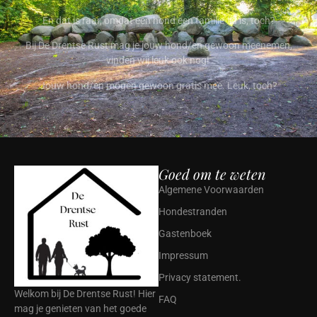
En dat is raar, omdat een hond een familie-lid is, toch?
Bij De Drentse Rust mag je jouw hond/en gewoon meenemen,
vinden wij leuk ook nog!
Jouw hond/en mogen gewoon gratis mee. Leuk, toch?
Goed om te weten
Algemene Voorwaarden
Hondestranden
Gastenboek
Impressum
Privacy statement.
Welkom bij De Drentse Rust! Hier
FAQ
mag je genieten van het goede