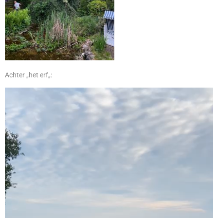
Achter „het erf„:
Videospeler