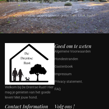
Bij De Drentse Rust mag je jouw hond/en gewoon meenemen,
vinden wij leuk ook nog!
Jouw hond/en mogen gewoon gratis mee. Leuk, toch?
Goed om te weten
Algemene Voorwaarden
Hondestranden
Gastenboek
Impressum
Privacy statement.
Welkom bij De Drentse Rust! Hier
FAQ
mag je genieten van het goede
leven! Met jouw hond.
Contact Information
Volg ons !