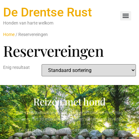
De Drentse Rust
Honden van harte welkom
Home
/ Reservereingen
Reservereingen
Enig resultaat
Reizen met hond
Een vakantiehuis te vinden, waar je je hond/en mee mag
nemen is niet zo makkelijk, dat weten wij uit eigen ervaring.
En dat is raar, omdat een hond een familie-lid is, toch?