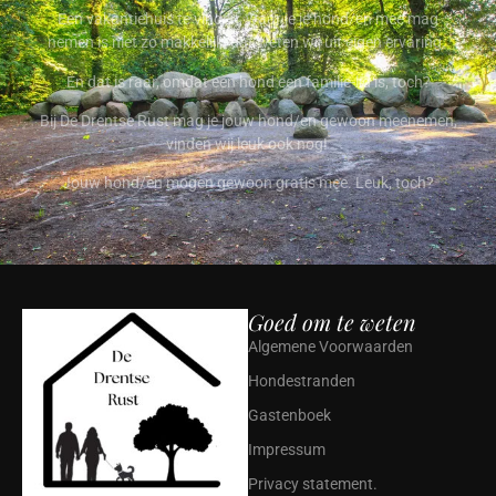
Een vakantiehuis te vinden, waar je je hond/en mee mag
nemen is niet zo makkelijk, dat weten wij uit eigen ervaring.
En dat is raar, omdat een hond een familie-lid is, toch?
Bij De Drentse Rust mag je jouw hond/en gewoon meenemen,
vinden wij leuk ook nog!
Jouw hond/en mogen gewoon gratis mee. Leuk, toch?
Goed om te weten
Algemene Voorwaarden
Hondestranden
Gastenboek
Impressum
Privacy statement.