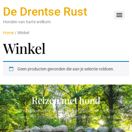
De Drentse Rust
Honden van harte welkom
Home
/ Winkel
Winkel
Geen producten gevonden die aan je selectie voldoen.
Reizen met hond
Een vakantiehuis te vinden, waar je je hond/en mee mag
nemen is niet zo makkelijk, dat weten wij uit eigen ervaring.
En dat is raar, omdat een hond een familie-lid is, toch?