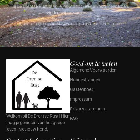
Bij De Drentse Rust mag je jouw hond/en gewoon meenemen,
vinden wij leuk ook nog!
Jouw hond/en mogen gewoon gratis mee. Leuk, toch?
Goed om te weten
Algemene Voorwaarden
Hondestranden
Gastenboek
Impressum
Privacy statement.
Welkom bij De Drentse Rust! Hier
FAQ
mag je genieten van het goede
leven! Met jouw hond.